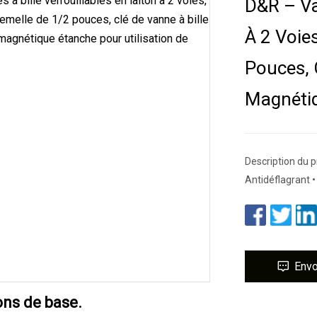
D&R – Va
À 2 Voie
Pouces, 
Magnétiq
Description du p
Antidéflagrant •
Env
ons de base.