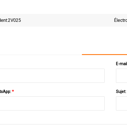
ent:
2V025
Électr
E-mai
tsApp:
*
Sujet: