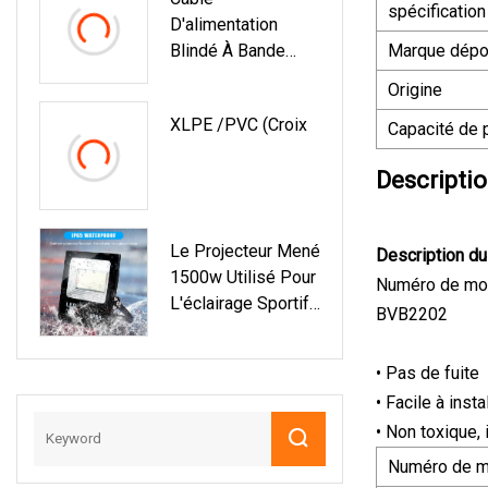
Conception De
spécification
D'alimentation
Lavage De Mur,
Blindé À Bande
Marque dép
Étanche IP65
D'acier Isolée Par
Origine
XLPE De Tension
XLPE /PVC (Croix
Moyenne De Basse
Capacité de 
Tension
Descriptio
Le Projecteur Mené
Description du
1500w Utilisé Pour
Numéro de mo
L'éclairage Sportif
BVB2202
De Stade De
Terrain A Mené La
• Pas de fuite
Puissance Élevée
• Facile à inst
Légère
• Non toxique, 
Numéro de 