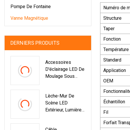
Pompe De Fontaine
Numéro de m
Vanne Magnétique
Structure
Taper
Fonction
DERNIERS PRODUITS
Température
Standard
Accessoires
D'éclairage LED De
Application
Moulage Sous
OEM
Pression En Alliage
D'aluminium De
Fonctionnalit
Lèche-Mur De
Moulage Sous
Échantillon
Scène LED
Pression
Extérieur, Lumière
Fil
De Paysage
Forfait Trans
Architectural,
Câble