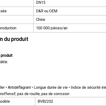
DN15
osée
D&R ou OEM
Chine
production
100 000 pièces/an
n du produit
 produit
dèle.
aller • Antidéflagrant • Longue durée de vie • Indice de sécurité 
inoffensif, pas de rouille, pas de corrosion
modèle
BVB2202