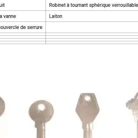
it
Robinet à tournant sphérique verrouillable
la vanne
Laiton
couvercle de serrure