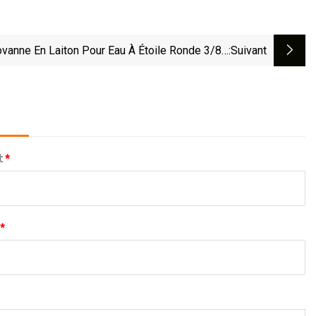
ovanne En Laiton Pour Eau À Étoile Ronde 3/8′ ′
:suivant
~2"
l:
*
*