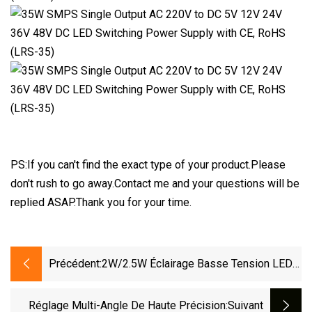
PS:If you can't find the exact type of your product.Please
don't rush to go away.Contact me and your questions will be
replied ASAP.Thank you for your time.
Précédent:
2W/2.5W Éclairage Basse Tension LED
Extérieur IP66 Jardin Spike Paysage
Extérieur Pelouse Lumière
Réglage Multi-Angle De Haute Précision
:suivant